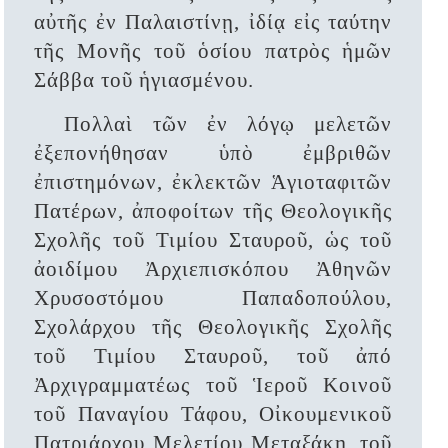
αὐτῆς ἐν Παλαιστίνῃ, ἰδίᾳ εἰς ταύτην
τῆς Μονῆς τοῦ ὁσίου πατρὸς ἡμῶν
Σάββα τοῦ ἡγιασμένου.
Πολλαὶ τῶν ἐν λόγῳ μελετῶν
ἐξεπονήθησαν ὑπὸ ἐμβριθῶν
ἐπιστημόνων, ἐκλεκτῶν Ἁγιοταφιτῶν
Πατέρων, ἀποφοίτων τῆς Θεολογικῆς
Σχολῆς τοῦ Τιμίου Σταυροῦ, ὡς τοῦ
ἀοιδίμου Ἀρχιεπισκόπου Ἀθηνῶν
Χρυσοστόμου Παπαδοπούλου,
Σχολάρχου τῆς Θεολογικῆς Σχολῆς
τοῦ Τιμίου Σταυροῦ, τοῦ ἀπό
Ἀρχιγραμματέως τοῦ Ἱεροῦ Κοινοῦ
τοῦ Παναγίου Τάφου, Οἰκουμενικοῦ
Πατριάρχου Μελετίου Μεταξάκη, τοῦ