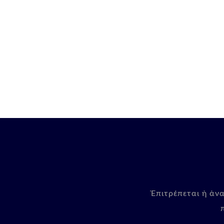
Ἐπιτρέπεται ἡ ἀν