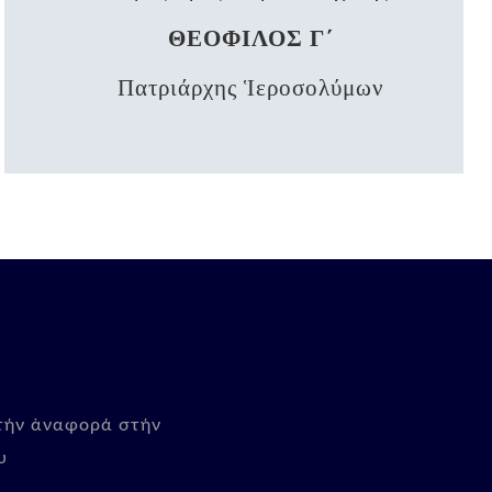
ΘΕΟΦΙΛΟΣ Γ΄
Πατριάρχης Ἱεροσολύμων
 τήν ἀναφορά στήν
υ