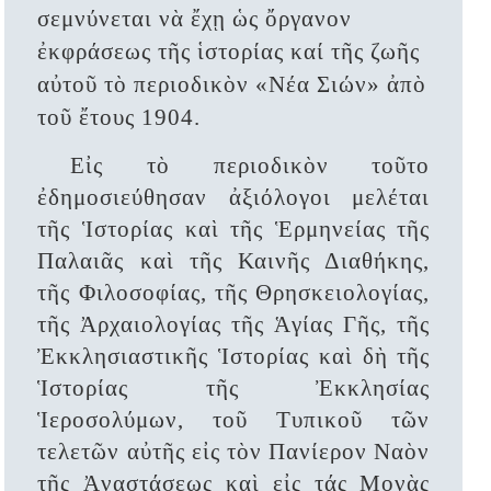
σεμνύνεται νὰ ἔχῃ ὡς ὄργανον
ἐκφράσεως τῆς ἱστορίας καί τῆς ζωῆς
αὐτοῦ τὸ περιοδικὸν «Νέα Σιών» ἀπὸ
τοῦ ἔτους 1904.
Εἰς τὸ περιοδικὸν τοῦτο
ἐδημοσιεύθησαν ἀξιόλογοι μελέται
τῆς Ἱστορίας καὶ τῆς Ἑρμηνείας τῆς
Παλαιᾶς καὶ τῆς Καινῆς Διαθήκης,
τῆς Φιλοσοφίας, τῆς Θρησκειολογίας,
τῆς Ἀρχαιολογίας τῆς Ἁγίας Γῆς, τῆς
Ἐκκλησιαστικῆς Ἱστορίας καὶ δὴ τῆς
Ἱστορίας τῆς Ἐκκλησίας
Ἱεροσολύμων, τοῦ Τυπικοῦ τῶν
τελετῶν αὐτῆς εἰς τὸν Πανίερον Ναὸν
τῆς Ἀναστάσεως καὶ εἰς τάς Μονὰς