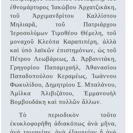
ἐθνομάρτυρος Ἰακώβου Ἀρχατζικάκη,
τοῦ Ἀρχιμανδρίτου Καλλίστου
Μηλιαρᾶ, τοῦ Πατριάρχου
Ἱεροσολύμων Τιμοθέου Θέμελη, τοῦ
μοναχοῦ Κλεόπα Καραπιπέρη, ἀλλὰ
καὶ ὑπὸ λαϊκῶν ἐπιστημόνων, ὡς τοῦ
Πέτρου Λεωβάρεως, Δ. Ἀρβανιτάκη,
Γρηγορίου Παπαμιχαήλ, Ἀθανασίου
Παπαδοπούλου Κεραμέως, Ἰωάννου
Φωκυλίδου, Δημητρίου Σ. Μπαλάνου,
Ἀμίλκα Ἀλιβιζάτου, Ἐμμανουὴλ
Βομβουδάκη καὶ πολλῶν ἄλλων.
Τὸ περιοδικὸν τοῦτο
ἐκυκλοφορήθη ἀδιακόπως ἀνὰ μῆνα,
ἀνὰ τριμηνίαν, ἀνὰ ἐξαμηνίαν ἢ ἀνὰ