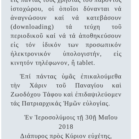
ἱστοχώρου, οἱ ὁποῖοι δύνανται νά
ἀναγνώσουν καί νά κατεβάσουν
(downloading) τά τεύχη τοῦ
περιοδικοῦ καί νά τά ἀποθηκεύσουν
εἰς τόν ἰδικόν των προσωπικόν
ἠλεκτρονικόν ὑπολογιστήν, εἰς
κινητόν τηλέφωνον, ἤ tablet.
Ἐπί πάντας ὑμᾶς ἐπικαλούμεθα
τὴν Χάριν τοῦ Παναγίου καὶ
Ζωοδόχου Τάφου καὶ ἐπιδαψιλεύομεν
τάς Πατριαρχικάς Ἡμῶν εὐλογίας.
Ἐν Ἱεροσολύμοις τῇ 30ῇ Μαΐου
2018
Διάπυρος πρὸς Κύριον εὐχέτης,