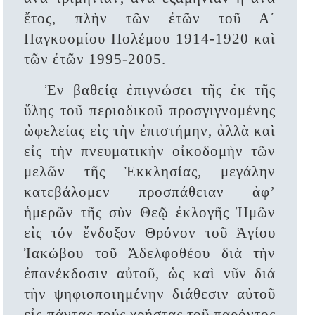
ἔτος, πλὴν τῶν ἐτῶν τοῦ Α΄
Παγκοσμίου Πολέμου 1914-1920 καὶ
τῶν ἐτῶν 1995-2005.
Ἐν βαθείᾳ ἐπιγνώσει τῆς ἐκ τῆς
ὕλης τοῦ περιοδικοῦ προσγιγνομένης
ὠφελείας εἰς τὴν ἐπιστήμην, ἀλλὰ καὶ
εἰς τὴν πνευματικὴν οἰκοδομὴν τῶν
μελῶν τῆς Ἐκκλησίας, μεγάλην
κατεβάλομεν προσπάθειαν ἀφ’
ἡμερῶν τῆς σὺν Θεῷ ἐκλογῆς Ἡμῶν
εἰς τόν ἔνδοξον Θρόνον τοῦ Ἁγίου
Ἰακώβου τοῦ Ἀδελφοθέου διὰ τὴν
ἐπανέκδοσιν αὐτοῦ, ὡς καὶ νῦν διά
τὴν ψηφιοποιημένην διάθεσιν αὐτοῦ
εἰς πάντας τούς χρήστας τοῦ παρόντος