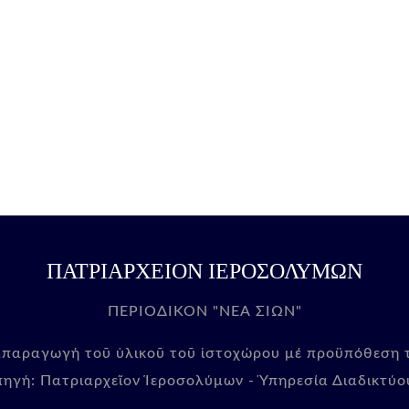
ΠΑΤΡΙΑΡΧΕΙΟΝ ΙΕΡΟΣΟΛΥΜΩΝ
ΠΕΡΙΟΔΙΚΟΝ "ΝΕΑ ΣΙΩΝ"
απαραγωγή τοῦ ὑλικοῦ τοῦ ἱστοχώρου μέ προϋπόθεση
πηγή: Πατριαρχεῖον Ἱεροσολύμων - Ὑπηρεσία Διαδικτύο